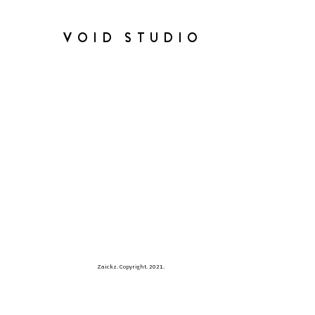
VOID STUDIO
Zaickz. Copyright. 2021.