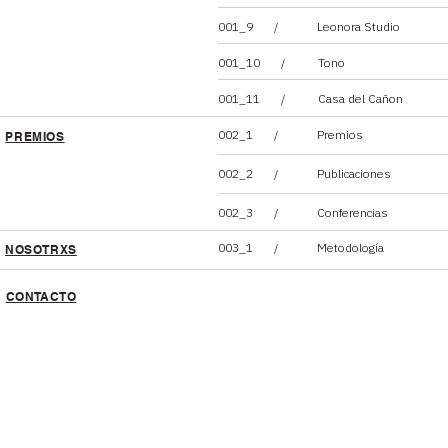
001_9 / Leonora Studio
001_10 / Tono
001_11 / Casa del Cañon
002_1 / Premios
PREMIOS
002_2 / Publicaciones
002_3 / Conferencias
003_1 / Metodología
NOSOTRXS
CONTACTO