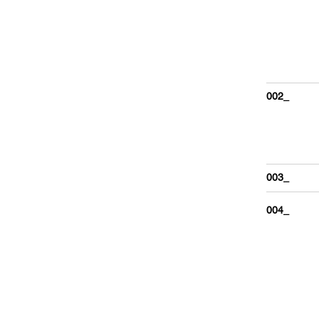
002_
003_
004_