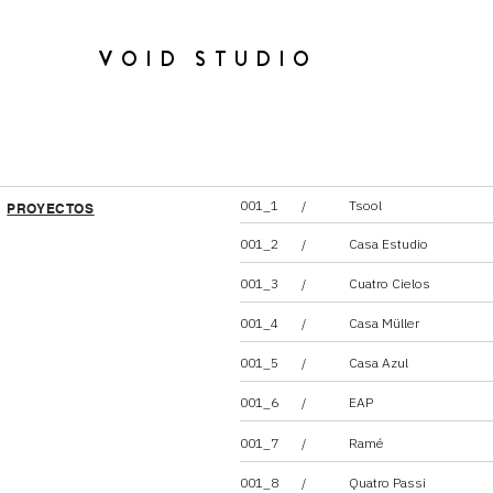
VOID STUDIO
001_1 / Tsool
PROYECTOS
001_2 / Casa Estudio
001_3 / Cuatro Cielos
001_4 / Casa Müller
001_5 / Casa Azul
001_6 / EAP
001_7 / Ramé
001_8 / Quatro Passi